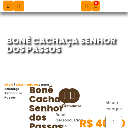
0
BONÉ CACHAÇA SENHOR
DOS PASSOS
Início
/
Kits/Produtos
/ Boné
Boné
Cachaça
Senhor dos
Cachaça
Passos
50 em
Senhor
Kits/Produtos
estoque
dos
Boné
R$
40,00
personalizado
Passos
com o