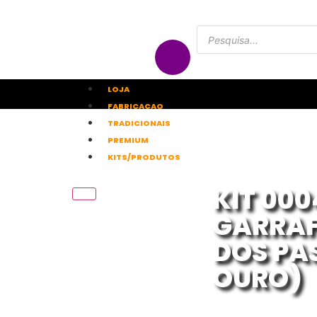
LOJA
FABRICACAO
TRADICIONAIS
PREMIUM
KITS/PRODUTOS
KIT 000
GARRAF
DOS PAS
OURO)