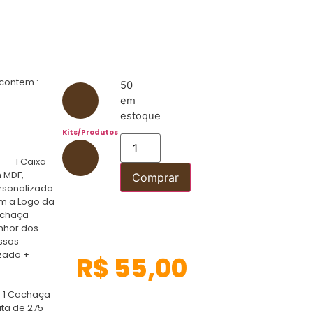
t contem :
50
em
estoque
Kits/Produtos
 Caixa
 MDF,
Comprar
rsonalizada
m a Logo da
chaça
nhor dos
ssos
azado +
R$
55,00
 Cachaça
ata de 275