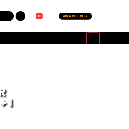
0
ÁREA RESTRITA
R
+ 1