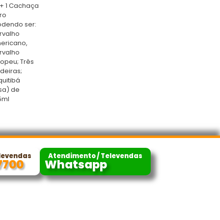
 + 1 Cachaça
ro
odendo ser:
rvalho
ericano,
rvalho
ropeu; Três
deiras;
uitibá
sa) de
5ml
levendas
Atendimento / Televendas
7700
Whatsapp