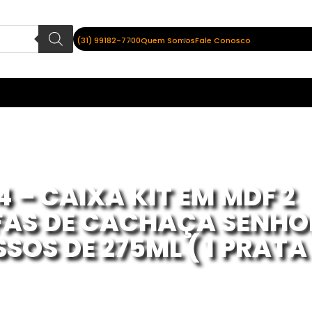
(31) 99182-7700
Quem Somos
Fale Conosco
4 – CAIXA KIT EM MDF 2
AS DE CACHAÇA SENHO
SOS DE 275ML ( 1 PRATA 