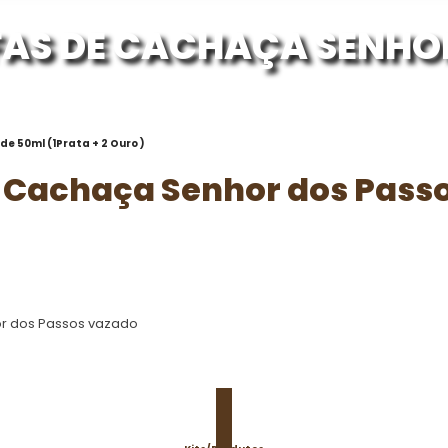
AFAS DE CACHAÇA SENHO
de 50ml (1Prata + 2 Ouro )
de Cachaça Senhor dos Passo
or dos Passos vazado