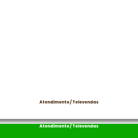
enas para compras via internet. As fotos, textos e layout aqui veiculados são de p
Atendimento / Televendas
Atendimento / Televendas