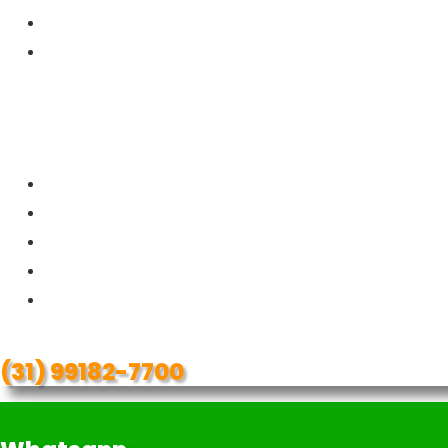
Quem Somos
Fale Conosco
Eventuais promoções, descontos e prazos de pagamento expostos aqui são válidos ap
autorização.
Loja
Loja
Fabricação
Tradicionais
Premium
Kits/Produtos
(31) 99182-7700